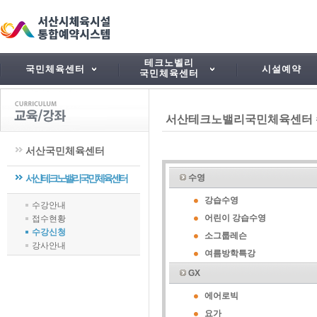
테크노벨리
국민체육센터
시설예약
국민체육센터
서산테크노밸리국민체육센터
서산국민체육센터
서산테크노밸리국민체육센터
수영
강습수영
수강안내
어린이 강습수영
접수현황
수강신청
소그룹레슨
강사안내
여름방학특강
GX
에어로빅
요가