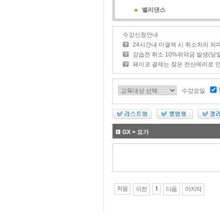
벨리댄스
수강신청안내
24시간내 미결제 시 취소처리 되
강습전 취소 10%위약금 발생(당
페이코 결제는 잦은 전산에러로 
수강요일
GX > 요가
처음
1
이전
다음
마지막