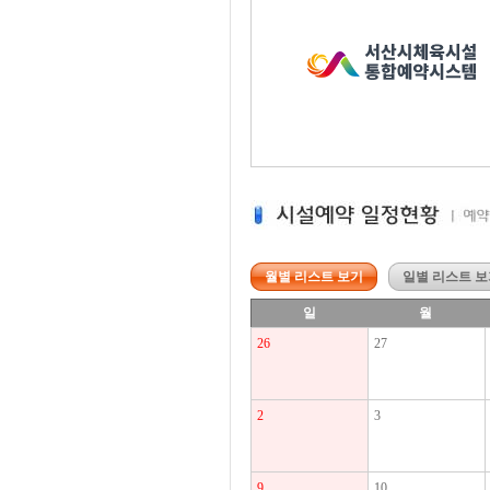
월별 리스트 보기
일별 리스트 보
일
월
26
27
2
3
9
10