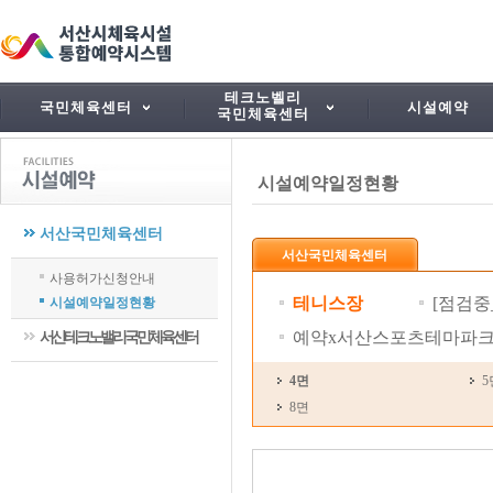
테크노벨리
국민체육센터
시설예약
국민체육센터
시설예약일정현황
서산국민체육센터
서산국민체육센터
사용허가신청안내
테니스장
[점검중
시설예약일정현황
예약x서산스포츠테마파크
서산테크노밸리국민체육센터
4면
5
8면