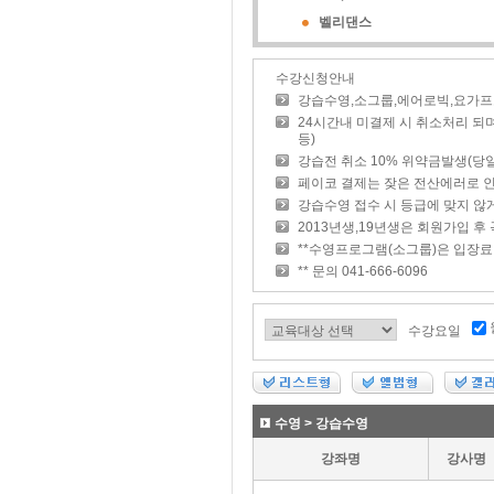
벨리댄스
수강신청안내
강습수영,소그룹,에어로빅,요가프
24시간내 미결제 시 취소처리 
등)
강습전 취소 10% 위약금발생(당
페이코 결제는 잦은 전산에러로 
강습수영 접수 시 등급에 맞지 
2013년생,19년생은 회원가입 후 
**수영프로그램(소그룹)은 입장
** 문의 041-666-6096
수강요일
수영 > 강습수영
강좌명
강사명