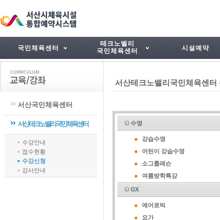
테크노벨리
국민체육센터
시설예약
국민체육센터
서산테크노밸리국민체육센터
서산국민체육센터
서산테크노밸리국민체육센터
수영
강습수영
수강안내
어린이 강습수영
접수현황
수강신청
소그룹레슨
강사안내
여름방학특강
GX
에어로빅
요가