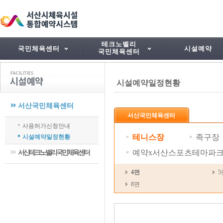
테크노벨리
국민체육센터
시설예약
국민체육센터
시설예약일정현황
서산국민체육센터
서산국민체육센터
사용허가신청안내
테니스장
족구장
시설예약일정현황
예약x서산스포츠테마파크
서산테크노밸리국민체육센터
4면
5
8면