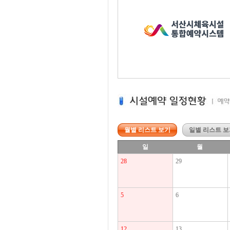
월별 리스트 보기
일별 리스트 보
일
월
28
29
5
6
12
13