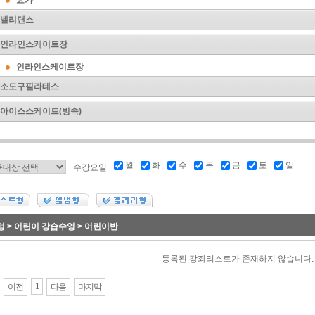
요가
벨리댄스
인라인스케이트장
인라인스케이트장
소도구필라테스
아이스스케이트(빙속)
월
화
수
목
금
토
일
수강요일
영 > 어린이 강습수영 > 어린이반
등록된 강좌리스트가 존재하지 않습니다.
1
이전
다음
마지막