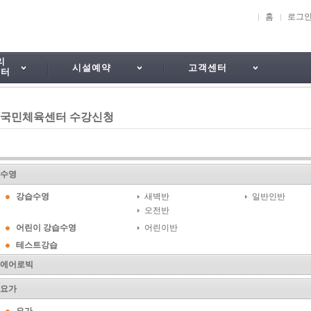
홈
로그
리
시설예약
고객센터
센터
국민체육센터 수강신청
수영
강습수영
새벽반
일반인반
오전반
어린이 강습수영
어린이반
테스트강습
에어로빅
요가