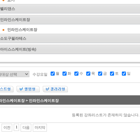
요가
벨리댄스
인라인스케이트장
인라인스케이트장
소도구필라테스
아이스스케이트(빙속)
월
화
수
목
금
토
일
수강요일
라인스케이트장 > 인라인스케이트장
등록된 강좌리스트가 존재하지 않습니다.
1
이전
다음
마지막