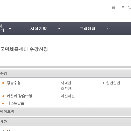
홈
로그
리
시설예약
고객센터
센터
국민체육센터 수강신청
수영
강습수영
새벽반
일반인반
오전반
어린이 강습수영
어린이반
테스트강습
에어로빅
요가